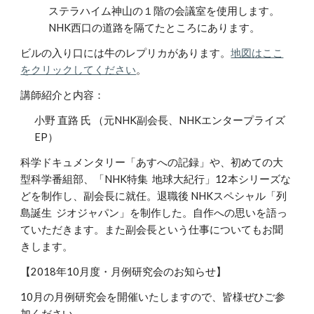
ステラハイム神山の１階の会議室を使用します。
NHK西口の道路を隔てたところにあります。
ビルの入り口には牛のレプリカがあります。
地図はここ
をクリックしてください
。
講師紹介と内容：
小野 直路 氏 （元NHK副会長、NHKエンタープライズ
EP）
科学ドキュメンタリー「あすへの記録」や、初めての大
型科学番組部、「NHK特集 地球大紀行」12本シリーズな
どを制作し、副会長に就任。退職後 NHKスペシャル「列
島誕生 ジオジャパン」を制作した。自作への思いを語っ
ていただきます。また副会長という仕事についてもお聞
きします。
【2018年10月度・月例研究会のお知らせ】
10月の月例研究会を開催いたしますので、皆様ぜひご参
加ください。