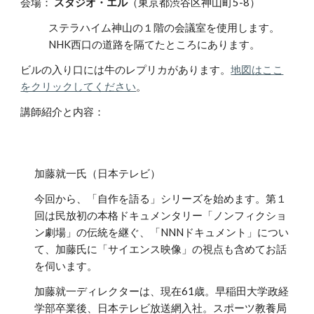
会場：
スタジオ・エル
（東京都渋谷区神山町5-8）
ステラハイム神山の１階の会議室を使用します。
NHK西口の道路を隔てたところにあります。
ビルの入り口には牛のレプリカがあります。
地図はここ
をクリックしてください
。
講師紹介と内容：
加藤就一氏（日本テレビ）
今回から、「自作を語る」シリーズを始めます。第１
回は民放初の本格ドキュメンタリー「ノンフィクショ
ン劇場」の伝統を継ぐ、「NNNドキュメント」につい
て、加藤氏に「サイエンス映像」の視点も含めてお話
を伺います。
加藤就一ディレクターは、現在61歳。早稲田大学政経
学部卒業後、日本テレビ放送網入社。スポーツ教養局