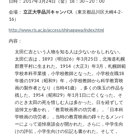
日時： 2017年3月24日（金）18：30～20：00
会場：
立正大学品川キャンパス
（東京都品川区大崎4-2-
16）
http://www.ris.ac.jp/access/shinagawa/index.html
内容：
太田仁吉という人物を知る人は少ないかもしれない。
太田仁吉は，1893（明治26）年3月25日，北海道札幌
郡豊平村に生まれた。1914（大正3）年3月，札幌師範
学校本科卒業後，小学校教師となった。小学校在職18
年後の1934（昭和9）年，小学校教師から科学教育映
画の製作者となり（当時41歳），多くの珠玉の作品を
残した。1954（昭和29）年1月1日に亡くなった。そ
のとき太田の死を惜しむ人は多かった。日を経ずして
追悼文が書かれ，「教育映画界の功労者」，「日本科
学映画の功労者」，当時の教育映画の錚々たるメンバ
ーによって追悼座談会が開かれた。さらに，中学生向
けの評伝，小学生向けの伝記も書かれた。そして，