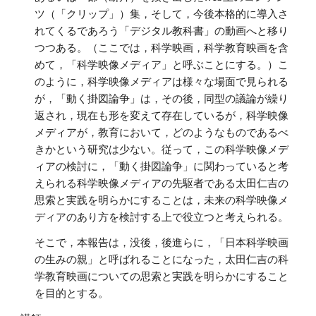
ツ（「クリップ」）集，そして，今後本格的に導入さ
れてくるであろう「デジタル教科書」の動画へと移り
つつある。（ここでは，科学映画，科学教育映画を含
めて，「科学映像メディア」と呼ぶことにする。）こ
のように，科学映像メディアは様々な場面で見られる
が，「動く掛図論争」は，その後，同型の議論が繰り
返され，現在も形を変えて存在しているが，科学映像
メディアが，教育において，どのようなものであるべ
きかという研究は少ない。従って，この科学映像メデ
ィアの検討に，「動く掛図論争」に関わっていると考
えられる科学映像メディアの先駆者である太田仁吉の
思索と実践を明らかにすることは，未来の科学映像メ
ディアのあり方を検討する上で役立つと考えられる。
そこで，本報告は，没後，後進らに，「日本科学映画
の生みの親」と呼ばれることになった，太田仁吉の科
学教育映画についての思索と実践を明らかにすること
を目的とする。