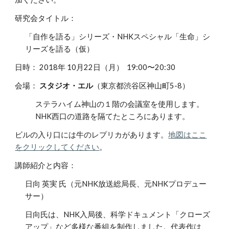
研究会タイトル：
「自作を語る」シリーズ・NHKスペシャル「生命」シ
リーズを語る（仮）
日時： 2018年 10月22日（月） 19:00〜20:30
会場：
スタジオ・エル
（東京都渋谷区神山町5-8）
ステラハイム神山の１階の会議室を使用します。
NHK西口の道路を隔てたところにあります。
ビルの入り口には牛のレプリカがあります。
地図はここ
をクリックしてください
。
講師紹介と内容：
日向 英実 氏（元NHK放送総局長、元NHKプロデュー
サー）
日向氏は、NHK入局後、科学ドキュメント「クローズ
アップ」など多様な番組を制作しました。代表作は、