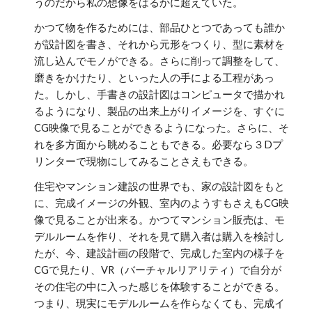
うのだから私の想像をはるかに超えていた。
かつて物を作るためには、部品ひとつであっても誰か
が設計図を書き、それから元形をつくり、型に素材を
流し込んでモノができる。さらに削って調整をして、
磨きをかけたり、といった人の手による工程があっ
た。しかし、手書きの設計図はコンピュータで描かれ
るようになり、製品の出来上がりイメージを、すぐに
CG映像で見ることができるようになった。さらに、そ
れを多方面から眺めることもできる。必要なら３Dプ
リンターで現物にしてみることさえもできる。
住宅やマンション建設の世界でも、家の設計図をもと
に、完成イメージの外観、室内のようすもさえもCG映
像で見ることが出来る。かつてマンション販売は、モ
デルルームを作り、それを見て購入者は購入を検討し
たが、今、建設計画の段階で、完成した室内の様子を
CGで見たり、VR（バーチャルリアリティ）で自分が
その住宅の中に入った感じを体験することができる。
つまり、現実にモデルルームを作らなくても、完成イ