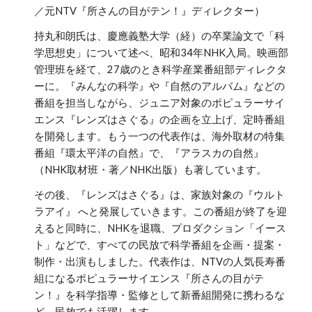
／元NTV『所さんの目がテン！』ディレクター）
持丸和朗氏は、慶應義塾大学（経）の卒業論文で「科
学思想史」について述べ、昭和34年NHK入局。映画部
管理班を経て、27歳のとき科学産業番組部ディレクタ
ーに。『みんなの科学』や『自然のアルバム』などの
番組を担当しながら、ジュニア対象のポピュラーサイ
エンス『レンズはさぐる』の企画を立上げ、定時番組
を開発します。もう一つの代表作は、海外取材の特集
番組『環太平洋の自然』で、『アラスカの自然』
（NHK取材班・著／NHK出版）も著しています。
その後、『レンズはさぐる』は、家族対象の『ウルト
ラアイ』 へと発展していきます。この番組が終了を迎
えると同時に、NHKを退職、プロダクション「イース
ト」などで、すべての民放で科学番組を企画・提案・
制作・出演もしました。代表作は、NTVの人気長寿番
組になるポピュラーサイエンス『所さんの目がテ
ン！』を科学指導・監修として新番組開発に携わるな
ど、民放でも活躍します。