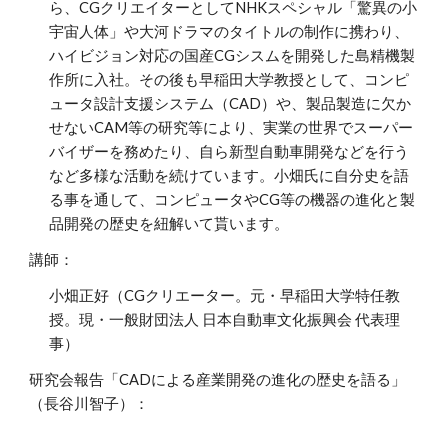
ら、CGクリエイターとしてNHKスペシャル「驚異の小
宇宙人体」や大河ドラマのタイトルの制作に携わり、
ハイビジョン対応の国産CGシスムを開発した島精機製
作所に入社。その後も早稲田大学教授として、コンピ
ュータ設計支援システム（CAD）や、製品製造に欠か
せないCAM等の研究等により、実業の世界でスーパー
バイザーを務めたり、自ら新型自動車開発などを行う
など多様な活動を続けています。小畑氏に自分史を語
る事を通して、コンピュータやCG等の機器の進化と製
品開発の歴史を紐解いて貰います。
講師：
小畑正好（CGクリエーター。元・早稲田大学特任教
授。現・一般財団法人 日本自動車文化振興会 代表理
事）
研究会報告「CADによる産業開発の進化の歴史を語る」
（長谷川智子）：