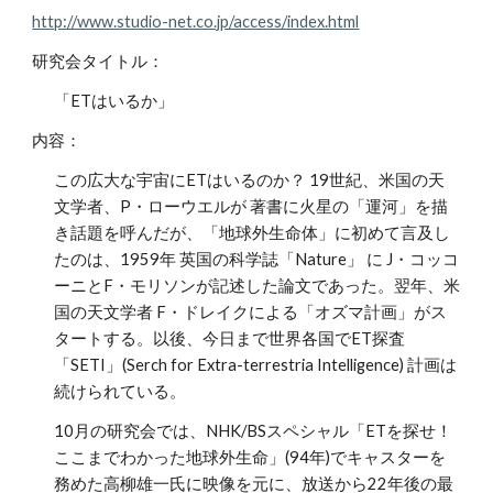
http://www.studio-net.co.jp/access/index.html
研究会タイトル：
「ETはいるか」
内容：
この広大な宇宙にETはいるのか？ 19世紀、米国の天
文学者、P・ローウエルが 著書に火星の「運河」を描
き話題を呼んだが、「地球外生命体」に初めて言及し
たのは、1959年 英国の科学誌「Nature」 に J・コッコ
ーニとF・モリソンが記述した論文であった。翌年、米
国の天文学者 F・ドレイクによる「オズマ計画」がス
タートする。以後、今日まで世界各国でET探査
「SETI」(Serch for Extra-terrestria Intelligence) 計画は
続けられている。
10月の研究会では、NHK/BSスペシャル「ETを探せ！
ここまでわかった地球外生命」(94年)でキャスターを
務めた高柳雄一氏に映像を元に、放送から22年後の最