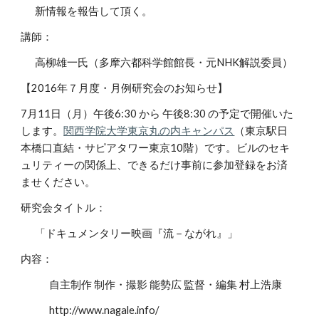
新情報を報告して頂く。
講師：
高柳雄一氏（多摩六都科学館館長・元NHK解説委員）
【2016年７月度・月例研究会のお知らせ】
7月11日（月）午後6:30 から 午後8:30 の予定で開催いた
します。
関西学院大学東京丸の内キャンパス
（東京駅日
本橋口直結・サピアタワー東京10階）です。ビルのセキ
ュリティーの関係上、できるだけ事前に参加登録をお済
ませください。
研究会タイトル：
「ドキュメンタリー映画『流－ながれ』」
内容：
自主制作 制作・撮影 能勢広 監督・編集 村上浩康
http://www.nagale.info/