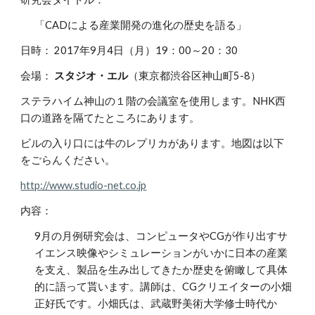
「CADによる産業開発の進化の歴史を語る」
日時： 2017年9月4日（月）19：00～20：30
会場：
スタジオ・エル
（東京都渋谷区神山町5-8）
ステラハイム神山の１階の会議室を使用します。NHK西
口の道路を隔てたところにあります。
ビルの入り口には牛のレプリカがあります。地図は以下
をごらんください。
http://www.studio-net.co.jp
内容：
9月の月例研究会は、コンピュータやCGが作り出すサ
イエンス映像やシミュレーションがいかに日本の産業
を支え、製品を生み出してきたか歴史を俯瞰して具体
的に語って貰います。講師は、CGクリエイターの小畑
正好氏です。小畑氏は、武蔵野美術大学修士時代か