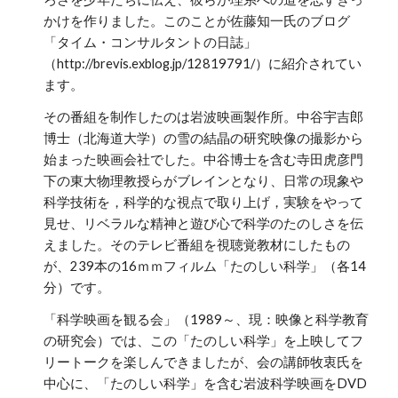
かけを作りました。このことが佐藤知一氏のブログ
「タイム・コンサルタントの日誌」
（http://brevis.exblog.jp/12819791/）に紹介されてい
ます。
その番組を制作したのは岩波映画製作所。中谷宇吉郎
博士（北海道大学）の雪の結晶の研究映像の撮影から
始まった映画会社でした。中谷博士を含む寺田虎彦門
下の東大物理教授らがブレインとなり、日常の現象や
科学技術を，科学的な視点で取り上げ，実験をやって
見せ、リベラルな精神と遊び心で科学のたのしさを伝
えました。そのテレビ番組を視聴覚教材にしたもの
が、239本の16ｍｍフィルム「たのしい科学」（各14
分）です。
「科学映画を観る会」（1989～、現：映像と科学教育
の研究会）では、この「たのしい科学」を上映してフ
リートークを楽しんできましたが、会の講師牧衷氏を
中心に、「たのしい科学」を含む岩波科学映画をDVD