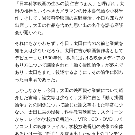
「日本科学映画の生みの親 仁吉つぁん」と呼ばれ，太
田の相棒というべきカメラマンの鈴木喜代治や小林米
作，そして，岩波科学映画の吉野馨治，小口八郎らが
出席し，太田の作品を含めた思い出の名作を語る座談
会が開かれた。
それにもかかわらず，今日，太田仁吉の名前と業績を
知る人は少ないだろう。太田仁吉が映画製作者として
デビューした1930年代，教育における映像メディアの
あり方について議論された「動く掛図論争」が盛んで
あり，太田もまた，後述するように，その論争に関わ
った当事者であった。
しかしながら，今日，太田の映画観や業績について紹
介した書籍，論文等は少なく，太田仁吉と「動く掛図
論争」との関係について論じた論文等もまた非常に少
ない。太田仁吉の没後，科学教育映画は，スクリーン
からテレビの学校放送番組へ，VTR，CD・DVD，パ
ソコン上の映像ファイル，学校放送番組の映像の全体
あるいは一部（断片）を抜き出したweb上のコンテン