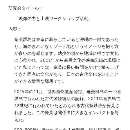
研究会タイトル：
「映像の力と上映ワークショップ活動」
内容：
奄美群島は東京に暮らしていると沖縄の一部であった
り、海のきれいなリゾート地というイメージを抱く方
が多いのを感じます。幼少の頃から地域に根ざす文化
に心惹かれ、2011年から基層文化の映像記録の現場に
いた私にとっては、奄美は長い時間をかけて積み上げ
てきた固有の文化があり、日本の古代文化を辿ること
ができる貴重な場所です。
2015年の11月、世界自然遺産登録。奄美群島の一つ喜
界島で行われた古代製鉄復活の記録。2011年喜界島で
12世紀に行われていたとみられる古代製鉄跡が発見さ
れました。この発見は関係者に大きなインパクトを与
えた。
800−900年に行われていた古代製鉄。同じ場所で、当