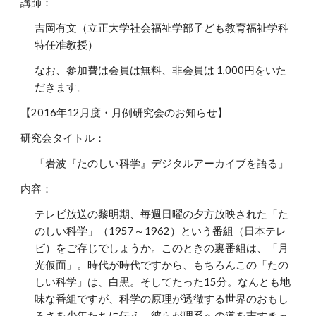
講師：
吉岡有文（立正大学社会福祉学部子ども教育福祉学科
特任准教授）
なお、参加費は会員は無料、非会員は 1,000円をいた
だきます。
【2016年12月度・月例研究会のお知らせ】
研究会タイトル：
「岩波『たのしい科学』デジタルアーカイブを語る」
内容：
テレビ放送の黎明期、毎週日曜の夕方放映された「た
のしい科学」（1957～1962）という番組（日本テレ
ビ）をご存じでしょうか。このときの裏番組は、「月
光仮面」。時代が時代ですから、もちろんこの「たの
しい科学」は、白黒。そしてたった15分。なんとも地
味な番組ですが、科学の原理が透徹する世界のおもし
ろさを少年たちに伝え、彼らが理系への道を志すきっ