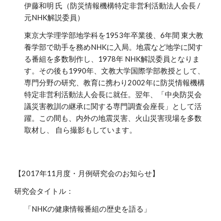
伊藤和明 氏（防災情報機構特定非営利活動法人会長 /
元NHK解説委員）
東京大学理学部地学科を1953年卒業後、6年間 東大教
養学部で助手を務めNHKに入局。地震など地学に関す
る番組を多数制作し、1978年 NHK解説委員となりま
す。その後も1990年、文教大学国際学部教授として、
専門分野の研究、教育に携わり2002年に防災情報機構
特定非営利活動法人会長に就任。翌年、「中央防災会
議災害教訓の継承に関する専門調査会座長」として活
躍。この間も、内外の地震災害、火山災害現場を多数
取材し、 自ら撮影もしています。
【2017年11月度・月例研究会のお知らせ】
研究会タイトル：
「NHKの健康情報番組の歴史を語る」