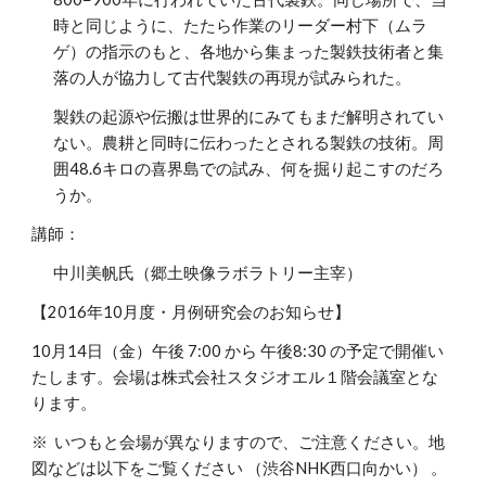
時と同じように、たたら作業のリーダー村下（ムラ
ゲ）の指示のもと、各地から集まった製鉄技術者と集
落の人が協力して古代製鉄の再現が試みられた。
製鉄の起源や伝搬は世界的にみてもまだ解明されてい
ない。農耕と同時に伝わったとされる製鉄の技術。周
囲48.6キロの喜界島での試み、何を掘り起こすのだろ
うか。
講師：
中川美帆氏（郷土映像ラボラトリー主宰）
【2016年10月度・月例研究会のお知らせ】
10月14日（金）午後 7:00 から 午後8:30 の予定で開催い
たします。会場は株式会社スタジオエル１階会議室とな
ります。
※ いつもと会場が異なりますので、ご注意ください。地
図などは以下をご覧ください （渋谷NHK西口向かい） 。