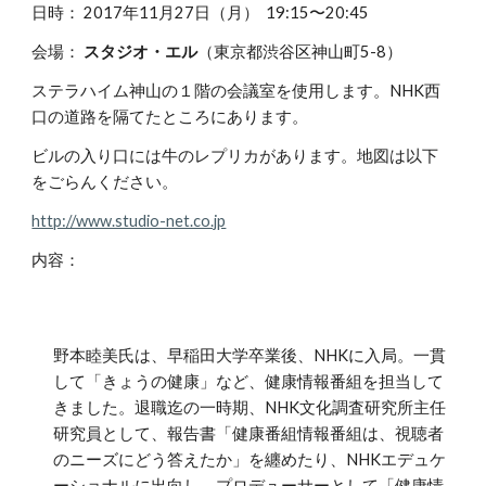
日時： 2017年11月27日（月） 19:15〜20:45
会場：
スタジオ・エル
（東京都渋谷区神山町5-8）
ステラハイム神山の１階の会議室を使用します。NHK西
口の道路を隔てたところにあります。
ビルの入り口には牛のレプリカがあります。地図は以下
をごらんください。
http://www.studio-net.co.jp
内容：
野本睦美氏は、早稲田大学卒業後、NHKに入局。一貫
して「きょうの健康」など、健康情報番組を担当して
きました。退職迄の一時期、NHK文化調査研究所主任
研究員として、報告書「健康番組情報番組は、視聴者
のニーズにどう答えたか」を纏めたり、NHKエデュケ
ーショナルに出向し、プロデューサーとして「健康情