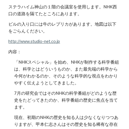
ステラハイム神山の１階の会議室を使用します。NHK西
口の道路を隔てたところにあります。
ビルの入り口には牛のレプリカがあります。地図は以下
をごらんください。
http://www.studio-net.co.jp
内容：
「NHKスペシャル」を始め、NHKが制作する科学番組
は、科学とはどういうものか、また最先端の科学から
今何がわかるのか、そのような科学的な視点をわかり
やすく伝えようとしてきました。
7月の研究会ではそのNHKの科学番組がどのような歴
史をたどってきたのか、科学番組の歴史に焦点を当て
ます。
現在、初期のNHKの歴史を知る人は少なくなりつつあ
りますが、甲本仁志さんはその歴史を知る稀有な存在